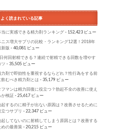
よく読まれている記事
本当に実感できる精力剤ランキング
- 152,423 ビュー
ペニス増大サプリの比較・ランキング12選！2018年
最新版
- 40,081 ビュー
1日何回射精できる？連続で射精できる回数を増やす
コツ
- 35,505 ビュー
精力剤で即効性を重視するならどれ？性行為をする前
に飲むべき精力剤とは
- 35,179 ビュー
タフマンは精力回復に役立つ？勃起不全の改善に使え
るか検証
- 25,617 ビュー
勃起するのに精子が出ない原因は？改善させるために
役立つサプリ
- 22,347 ビュー
勃起してないのに射精してしまう原因とは？改善する
ための最善策
- 20,215 ビュー