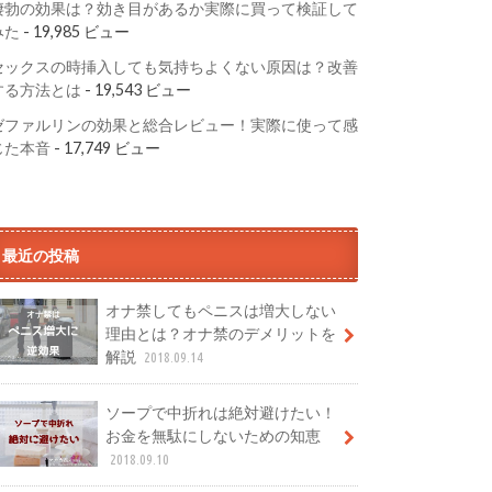
凄勃の効果は？効き目があるか実際に買って検証して
みた
- 19,985 ビュー
セックスの時挿入しても気持ちよくない原因は？改善
する方法とは
- 19,543 ビュー
ゼファルリンの効果と総合レビュー！実際に使って感
じた本音
- 17,749 ビュー
最近の投稿
オナ禁してもペニスは増大しない
理由とは？オナ禁のデメリットを
解説
2018.09.14
ソープで中折れは絶対避けたい！
お金を無駄にしないための知恵
2018.09.10