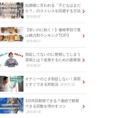
結婚後に言われる「子どもはまだ
か？」のストレスを回避する方法
2018.09.07
【安いのに効く！】価格帯別で選
ぶ精力剤ランキングTOP3
2018.08.27
勃起してないのに射精してしまう
原因とは？改善するための最善策
2018.08.27
オナニーのとき勃起しない！原因
とすぐできる対処法
2018.07.25
1日何回射精できる？連続で射精
できる回数を増やすコツ
2018.07.18