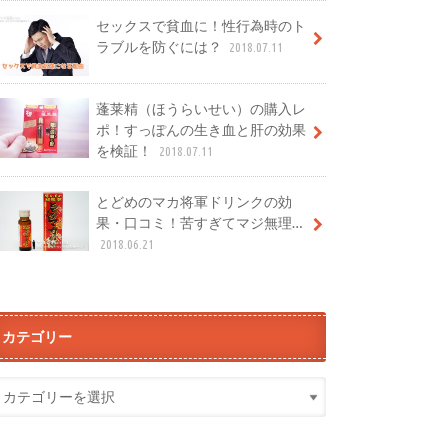
セックスで貧血に！性行為時のト
ラブルを防ぐには？
2018.07.11
蓬莱精（ほうらいせい）の購入レ
ポ！すっぽんの生き血と肝の効果
を検証！
2018.07.11
とどめのマカ将軍ドリンクの効
果・口コミ！苦すぎてマジ無理…
2018.06.21
カテゴリー