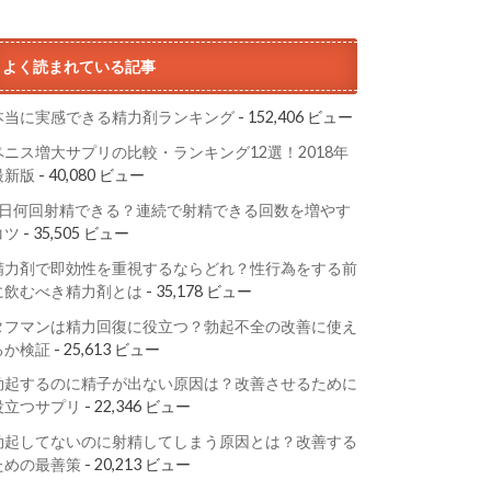
よく読まれている記事
本当に実感できる精力剤ランキング
- 152,406 ビュー
ペニス増大サプリの比較・ランキング12選！2018年
最新版
- 40,080 ビュー
1日何回射精できる？連続で射精できる回数を増やす
コツ
- 35,505 ビュー
精力剤で即効性を重視するならどれ？性行為をする前
に飲むべき精力剤とは
- 35,178 ビュー
タフマンは精力回復に役立つ？勃起不全の改善に使え
るか検証
- 25,613 ビュー
勃起するのに精子が出ない原因は？改善させるために
役立つサプリ
- 22,346 ビュー
勃起してないのに射精してしまう原因とは？改善する
ための最善策
- 20,213 ビュー