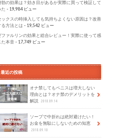
凄勃の効果は？効き目があるか実際に買って検証して
みた
- 19,984 ビュー
セックスの時挿入しても気持ちよくない原因は？改善
する方法とは
- 19,542 ビュー
ゼファルリンの効果と総合レビュー！実際に使って感
じた本音
- 17,749 ビュー
最近の投稿
オナ禁してもペニスは増大しない
理由とは？オナ禁のデメリットを
解説
2018.09.14
ソープで中折れは絶対避けたい！
お金を無駄にしないための知恵
2018.09.10