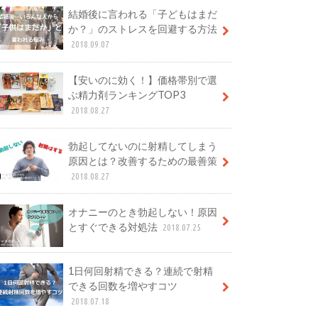
結婚後に言われる「子どもはまだ
か？」のストレスを回避する方法
2018.09.07
【安いのに効く！】価格帯別で選
ぶ精力剤ランキングTOP3
2018.08.27
勃起してないのに射精してしまう
原因とは？改善するための最善策
2018.08.27
オナニーのとき勃起しない！原因
とすぐできる対処法
2018.07.25
1日何回射精できる？連続で射精
できる回数を増やすコツ
2018.07.18