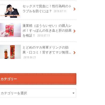
セックスで貧血に！性行為時のト
ラブルを防ぐには？
2018.07.11
蓬莱精（ほうらいせい）の購入レ
ポ！すっぽんの生き血と肝の効果
を検証！
2018.07.11
とどめのマカ将軍ドリンクの効
果・口コミ！苦すぎてマジ無理…
2018.06.21
カテゴリー