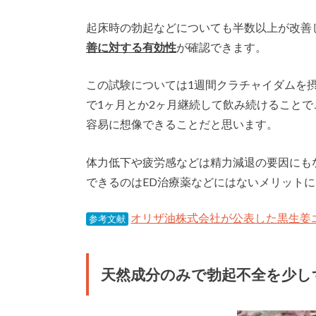
起床時の勃起などについても半数以上が改善
善に対する有効性
が確認できます。
この試験については1週間クラチャイダムを
で1ヶ月とか2ヶ月継続して飲み続けること
容易に想像できることだと思います。
体力低下や疲労感などは精力減退の要因にも
できるのはED治療薬などにはないメリット
オリザ油株式会社が公表した黒生姜
参考文献
天然成分のみで勃起不全を少し