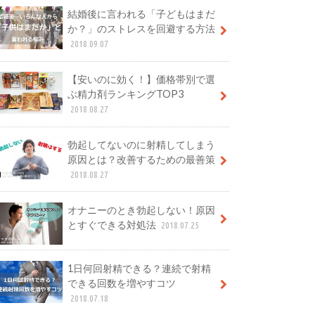
結婚後に言われる「子どもはまだ
か？」のストレスを回避する方法
2018.09.07
【安いのに効く！】価格帯別で選
ぶ精力剤ランキングTOP3
2018.08.27
勃起してないのに射精してしまう
原因とは？改善するための最善策
2018.08.27
オナニーのとき勃起しない！原因
とすぐできる対処法
2018.07.25
1日何回射精できる？連続で射精
できる回数を増やすコツ
2018.07.18