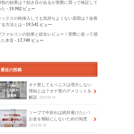
凄勃の効果は？効き目があるか実際に買って検証して
みた
- 19,982 ビュー
セックスの時挿入しても気持ちよくない原因は？改善
する方法とは
- 19,541 ビュー
ゼファルリンの効果と総合レビュー！実際に使って感
じた本音
- 17,749 ビュー
最近の投稿
オナ禁してもペニスは増大しない
理由とは？オナ禁のデメリットを
解説
2018.09.14
ソープで中折れは絶対避けたい！
お金を無駄にしないための知恵
2018.09.10