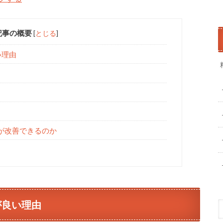
記事の概要
[
とじる
]
い理由
が改善できるのか
が良い理由