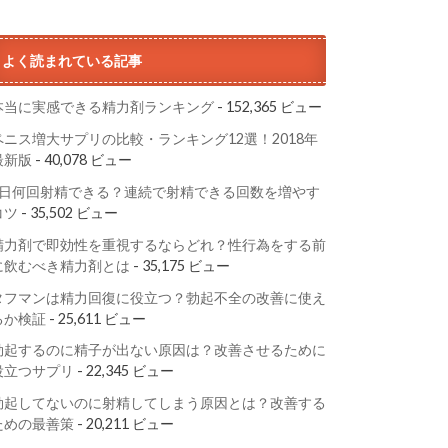
よく読まれている記事
本当に実感できる精力剤ランキング
- 152,365 ビュー
ペニス増大サプリの比較・ランキング12選！2018年
最新版
- 40,078 ビュー
1日何回射精できる？連続で射精できる回数を増やす
コツ
- 35,502 ビュー
精力剤で即効性を重視するならどれ？性行為をする前
に飲むべき精力剤とは
- 35,175 ビュー
タフマンは精力回復に役立つ？勃起不全の改善に使え
るか検証
- 25,611 ビュー
勃起するのに精子が出ない原因は？改善させるために
役立つサプリ
- 22,345 ビュー
勃起してないのに射精してしまう原因とは？改善する
ための最善策
- 20,211 ビュー