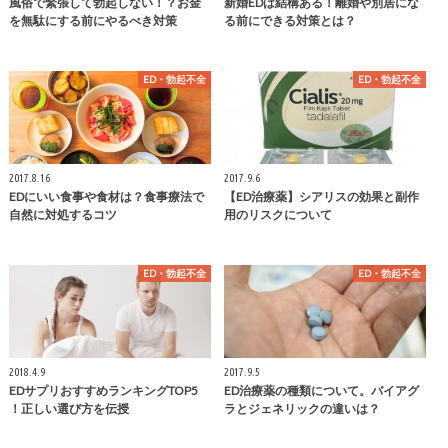
風俗で緊張して勃起しない！？お金
新婚EDは結構ある！離婚や別居にな
を無駄にする前にやるべき対策
る前にできる対策とは？
ED・勃起不全
ED・勃起不全
2017.8.16
2017.9.6
EDにいい食事や食材は？食事療法で
【ED治療薬】シアリスの効果と副作
自然に対処するコツ
用のリスクについて
ED・勃起不全
ED・勃起不全
2018.4.9
2017.9.5
EDサプリおすすめランキングTOP5
ED治療薬の種類について。バイアグ
！正しい選び方を伝授
ラとジェネリックの違いは？