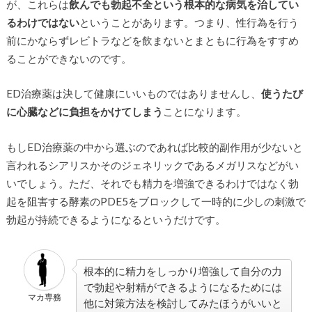
が、これらは
飲んでも勃起不全という根本的な病気を治してい
るわけではない
ということがあります。つまり、性行為を行う
前にかならずレビトラなどを飲まないとまともに行為をすすめ
ることができないのです。
ED治療薬は決して健康にいいものではありませんし、
使うたび
に心臓などに負担をかけてしまう
ことになります。
もしED治療薬の中から選ぶのであれば比較的副作用が少ないと
言われるシアリスかそのジェネリックであるメガリスなどがい
いでしょう。ただ、それでも精力を増強できるわけではなく勃
起を阻害する酵素のPDE5をブロックして一時的に少しの刺激で
勃起が持続できるようになるというだけです。
根本的に精力をしっかり増強して自分の力
で勃起や射精ができるようになるためには
マカ専務
他に対策方法を検討してみたほうがいいと