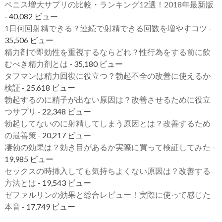
ペニス増大サプリの比較・ランキング12選！2018年最新版
- 40,082 ビュー
1日何回射精できる？連続で射精できる回数を増やすコツ
-
35,506 ビュー
精力剤で即効性を重視するならどれ？性行為をする前に飲
むべき精力剤とは
- 35,180 ビュー
タフマンは精力回復に役立つ？勃起不全の改善に使えるか
検証
- 25,618 ビュー
勃起するのに精子が出ない原因は？改善させるために役立
つサプリ
- 22,348 ビュー
勃起してないのに射精してしまう原因とは？改善するため
の最善策
- 20,217 ビュー
凄勃の効果は？効き目があるか実際に買って検証してみた
-
19,985 ビュー
セックスの時挿入しても気持ちよくない原因は？改善する
方法とは
- 19,543 ビュー
ゼファルリンの効果と総合レビュー！実際に使って感じた
本音
- 17,749 ビュー