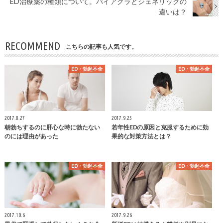
ED治療薬の種類について。バイアグラとジェネリックの
違いは？
RECOMMEND
こちらの記事も人気です。
ED・勃起不全
ED・勃起不全
2017.8.27
2017.9.25
朝勃ちするのに肝心な時に勃たない
若年性EDの原因と克服するために効
のには理由があった
果的な対策方法とは？
ED・勃起不全
ED・勃起不全
2017.10.6
2017.9.26