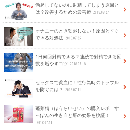
勃起してないのに射精してしまう原因と
は？改善するための最善策
2018.08.27
オナニーのとき勃起しない！原因とすぐ
できる対処法
2018.07.25
1日何回射精できる？連続で射精できる回
数を増やすコツ
2018.07.18
セックスで貧血に！性行為時のトラブル
を防ぐには？
2018.07.11
蓬莱精（ほうらいせい）の購入レポ！す
っぽんの生き血と肝の効果を検証！
2018.07.11