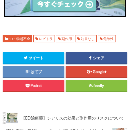
ED・勃起不全
レビトラ
副作用
効果なし
危険性
ツイート
シェア
はてブ
Google+
Pocket
feedly
【ED治療薬】シアリスの効果と副作用のリスクについて