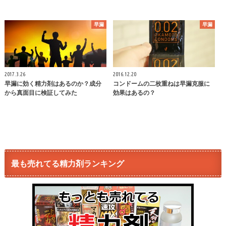
早漏
早漏
2017.3.26
2016.12.20
早漏に効く精力剤はあるのか？成分
コンドームの二枚重ねは早漏克服に
から真面目に検証してみた
効果はあるの？
最も売れてる精力剤ランキング