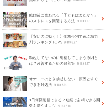
結婚後に言われる「子どもはまだか？」
のストレスを回避する方法
2018.09.07
【安いのに効く！】価格帯別で選ぶ精力
剤ランキングTOP3
2018.08.27
勃起してないのに射精してしまう原因と
は？改善するための最善策
2018.08.27
オナニーのとき勃起しない！原因とすぐ
できる対処法
2018.07.25
1日何回射精できる？連続で射精できる回
数を増やすコツ
2018.07.18