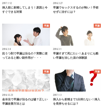
2017.1.12
2016.3.27
挿入前に射精してしまう！原因と今
早漏でセックスするのが怖い！手術
すぐできる対策
せずに治すには？
早漏
早漏
2016.3.4
2016.3.1
抗うつ剤で早漏は治るの？実際に使
早漏すぎて死にたい！あまりにも酷
ってみると酷い副作用が・・・
い早漏を治した涙の体験談
早漏
早漏
2016.12.23
2017.1.3
金冷法で早漏が治るのは嘘？正しい
挿入から射精まで1分持たない！挿入
早漏改善方法とは
を長持ちせるには？