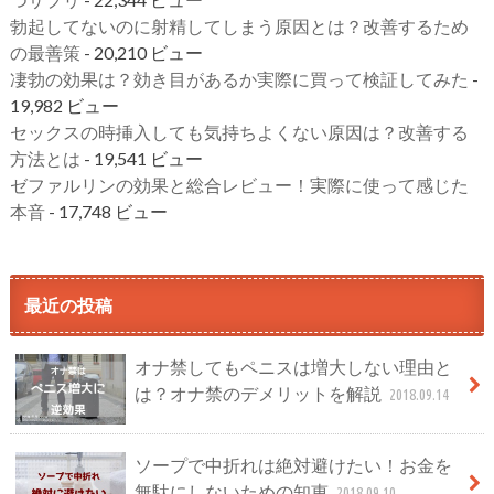
勃起してないのに射精してしまう原因とは？改善するため
の最善策
- 20,210 ビュー
凄勃の効果は？効き目があるか実際に買って検証してみた
-
19,982 ビュー
セックスの時挿入しても気持ちよくない原因は？改善する
方法とは
- 19,541 ビュー
ゼファルリンの効果と総合レビュー！実際に使って感じた
本音
- 17,748 ビュー
最近の投稿
オナ禁してもペニスは増大しない理由と
は？オナ禁のデメリットを解説
2018.09.14
ソープで中折れは絶対避けたい！お金を
無駄にしないための知恵
2018.09.10