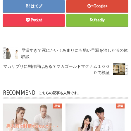
はてブ
Google+
Pocket
feedly
早漏すぎて死にたい！あまりにも酷い早漏を治した涙の体
験談
マカサプリに副作用はある？マカゴールドマグナム１００
０で検証
RECOMMEND
こちらの記事も人気です。
早漏
早漏