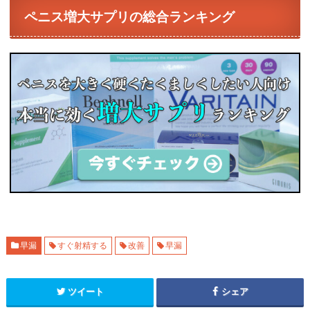
ペニス増大サプリの総合ランキング
早漏
すぐ射精する
改善
早漏
ツイート
シェア