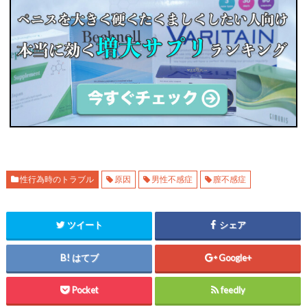
性行為時のトラブル
原因
男性不感症
膣不感症
ツイート
シェア
はてブ
Google+
Pocket
feedly