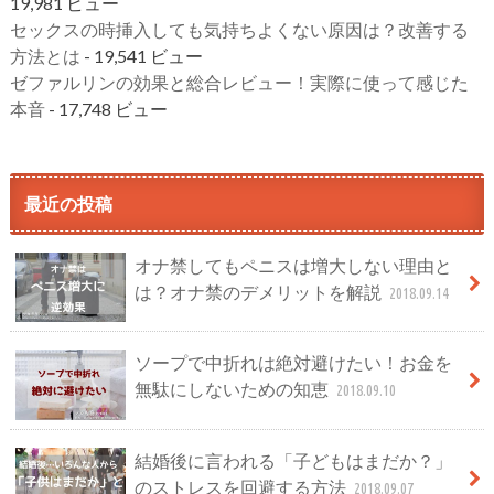
19,981 ビュー
セックスの時挿入しても気持ちよくない原因は？改善する
方法とは
- 19,541 ビュー
ゼファルリンの効果と総合レビュー！実際に使って感じた
本音
- 17,748 ビュー
最近の投稿
オナ禁してもペニスは増大しない理由と
は？オナ禁のデメリットを解説
2018.09.14
ソープで中折れは絶対避けたい！お金を
無駄にしないための知恵
2018.09.10
結婚後に言われる「子どもはまだか？」
のストレスを回避する方法
2018.09.07