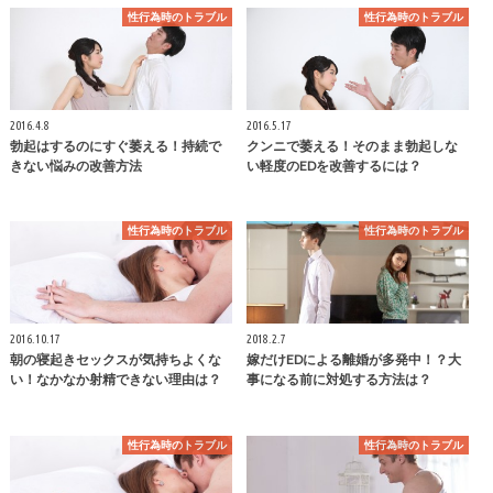
性行為時のトラブル
性行為時のトラブル
2016.4.8
2016.5.17
勃起はするのにすぐ萎える！持続で
クンニで萎える！そのまま勃起しな
きない悩みの改善方法
い軽度のEDを改善するには？
性行為時のトラブル
性行為時のトラブル
2016.10.17
2018.2.7
朝の寝起きセックスが気持ちよくな
嫁だけEDによる離婚が多発中！？大
い！なかなか射精できない理由は？
事になる前に対処する方法は？
性行為時のトラブル
性行為時のトラブル