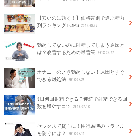
【安いのに効く！】価格帯別で選ぶ精力
剤ランキングTOP3
2018.08.27
勃起してないのに射精してしまう原因と
は？改善するための最善策
2018.08.27
オナニーのとき勃起しない！原因とすぐ
できる対処法
2018.07.25
1日何回射精できる？連続で射精できる回
数を増やすコツ
2018.07.18
セックスで貧血に！性行為時のトラブル
を防ぐには？
2018.07.11