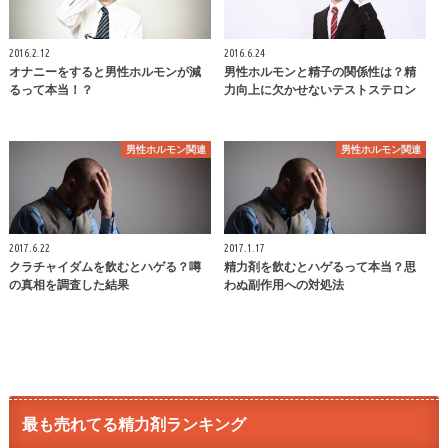
2016.2.12
2016.6.24
オナニーをすると男性ホルモンが減
男性ホルモンと精子の関係性は？精
るって本当！？
力向上に欠かせないテストステロン
男性ホルモン関連
男性ホルモン関連
2017.6.22
2017.1.17
クラチャイダムを飲むとハゲる？噂
精力剤を飲むとハゲるって本当？思
の真相を調査した結果
わぬ副作用への対処法
最も売れてる精力剤ランキング