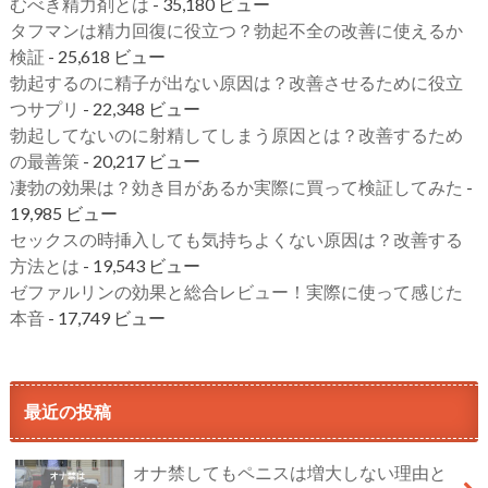
むべき精力剤とは
- 35,180 ビュー
タフマンは精力回復に役立つ？勃起不全の改善に使えるか
検証
- 25,618 ビュー
勃起するのに精子が出ない原因は？改善させるために役立
つサプリ
- 22,348 ビュー
勃起してないのに射精してしまう原因とは？改善するため
の最善策
- 20,217 ビュー
凄勃の効果は？効き目があるか実際に買って検証してみた
-
19,985 ビュー
セックスの時挿入しても気持ちよくない原因は？改善する
方法とは
- 19,543 ビュー
ゼファルリンの効果と総合レビュー！実際に使って感じた
本音
- 17,749 ビュー
最近の投稿
オナ禁してもペニスは増大しない理由と