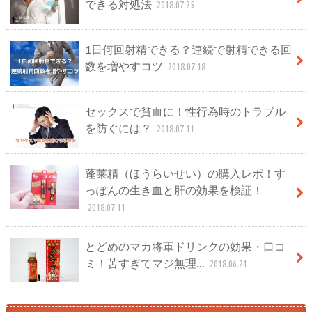
できる対処法
2018.07.25
1日何回射精できる？連続で射精できる回
数を増やすコツ
2018.07.18
セックスで貧血に！性行為時のトラブル
を防ぐには？
2018.07.11
蓬莱精（ほうらいせい）の購入レポ！す
っぽんの生き血と肝の効果を検証！
2018.07.11
とどめのマカ将軍ドリンクの効果・口コ
ミ！苦すぎてマジ無理…
2018.06.21