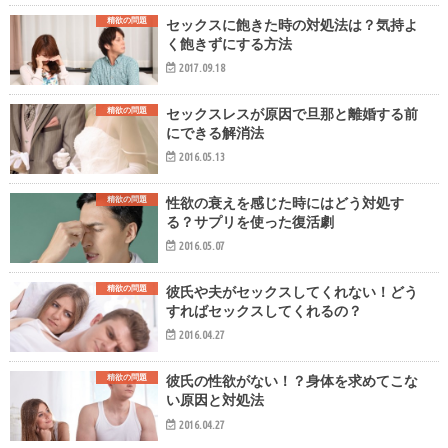
精欲の問題
セックスに飽きた時の対処法は？気持よ
く飽きずにする方法
2017.09.18
精欲の問題
セックスレスが原因で旦那と離婚する前
にできる解消法
2016.05.13
精欲の問題
性欲の衰えを感じた時にはどう対処す
る？サプリを使った復活劇
2016.05.07
精欲の問題
彼氏や夫がセックスしてくれない！どう
すればセックスしてくれるの？
2016.04.27
精欲の問題
彼氏の性欲がない！？身体を求めてこな
い原因と対処法
2016.04.27