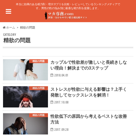
本当に効果のある精力剤・増大サプリを比較・レビューしているランキングメディアで
す。男性の性の悩み別に最適な精力剤を提案します。
ホーム
精欲の問題
CATEGORY
精欲の問題
精欲の問題
カップルで性欲差が激しいと長続きしな
い理由！解決までの3ステップ
2018.04.01
精欲の問題
ストレスが性欲に与える影響は？上手く
発散してセックスレスを解消！
2017.10.08
精欲の問題
性欲低下の原因から考えるベストな改善
方法
2017.09.28