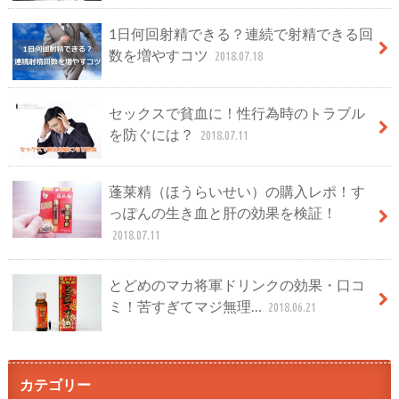
1日何回射精できる？連続で射精できる回
数を増やすコツ
2018.07.18
セックスで貧血に！性行為時のトラブル
を防ぐには？
2018.07.11
蓬莱精（ほうらいせい）の購入レポ！す
っぽんの生き血と肝の効果を検証！
2018.07.11
とどめのマカ将軍ドリンクの効果・口コ
ミ！苦すぎてマジ無理…
2018.06.21
カテゴリー