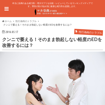
本当に効果のある精力剤・増大サプリを比較・レビューしているランキングメディアで
す。男性の性の悩み別に最適な精力剤を提案します。
ホーム
性行為時のトラブル
クンニで萎える！そのまま勃起しない軽度のEDを改善するには？
2016.05.17
性行為時のトラブル
クンニで萎える！そのまま勃起しない軽度のEDを
改善するには？