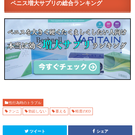
ペニス増大サプリの総合ランキング
性行為時のトラブル
クンニ
勃起しない
萎える
軽度のED
ツイート
シェア