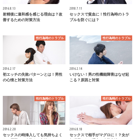
2016.8.13
2018.7.11
射精後に違和感を感じる理由は？改
セックスで貧血に！性行為時のトラ
善するための対策方法
ブルを防ぐには？
性行為時のトラブル
性行為時のトラブル
2016.2.17
2016.2.14
初エッチの失敗パターンとは！男性
いけない！男の性機能障害はなぜ起
の心情と対策方法
こる？原因と対策
性行為時のトラブル
性行為時のトラブル
2016.2.20
2016.8.18
セックスの時挿入しても気持ちよく
セックスで相手がマグロに！？女が