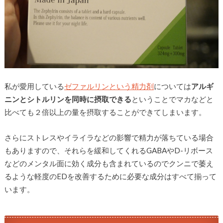
私が愛用している
ゼファルリンという精力剤
については
アルギ
ニンとシトルリンを同時に摂取できる
ということでマカなどと
比べても２倍以上の量を摂取することができてしまいます。
さらにストレスやイライラなどの影響で精力が落ちている場合
もありますので、それらを緩和してくれるGABAやD-リボース
などのメンタル面に効く成分も含まれているのでクンニで萎え
るような軽度のEDを改善するために必要な成分はすべて揃って
います。