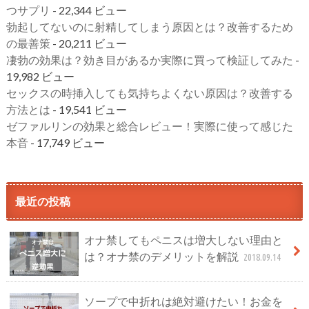
つサプリ
- 22,344 ビュー
勃起してないのに射精してしまう原因とは？改善するため
の最善策
- 20,211 ビュー
凄勃の効果は？効き目があるか実際に買って検証してみた
-
19,982 ビュー
セックスの時挿入しても気持ちよくない原因は？改善する
方法とは
- 19,541 ビュー
ゼファルリンの効果と総合レビュー！実際に使って感じた
本音
- 17,749 ビュー
最近の投稿
オナ禁してもペニスは増大しない理由と
は？オナ禁のデメリットを解説
2018.09.14
ソープで中折れは絶対避けたい！お金を