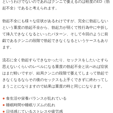
というわけでないのであればクンニで萎えるのは軽度のED（勃
起不全）であると考えられます。
勃起不全にも様々な症状があるわけですが、完全に勃起しない
という重度の勃起不全から、勃起力が弱くて性行為中に中折し
て挿入できなくなるといったパターン、そして今回のように前
戯であるクンニの段階で勃起できなくなるというケースもあり
ます。
流石に全く勃起すらできなかったり、セックスをしたいとすら
思えないくらいのレベルになる重度の勃起不全と比べれば症状
はまだ軽いですが、結局クンニの段階で萎えてしまって勃起で
きなくなるならその後のセックスも上手くできずに終わってし
まうことになりますので結果は重度の時と同じになります。
食生活や栄養バランスが乱れている
睡眠時間や睡眠リズムの乱れ
日頃感じているストレスや疲労感