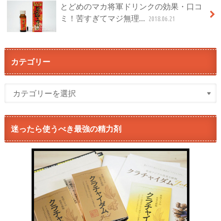
とどめのマカ将軍ドリンクの効果・口コ
ミ！苦すぎてマジ無理…
2018.06.21
カテゴリー
迷ったら使うべき最強の精力剤