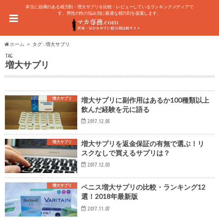
本当に効果のある精力剤・増大サプリを比較・レビューしているランキングメディアで
す。男性の性の悩み別に最適な精力剤を提案します。
ホーム
タグ : 増大サプリ
TAG
増大サプリ
増大サプリ
増大サプリに副作用はあるか100種類以上
飲んだ経験を元に語る
2017.12.05
増大サプリ
増大サプリを返金保証の有無で選ぶ！リ
スクなしで買えるサプリは？
2017.12.03
増大サプリ
ペニス増大サプリの比較・ランキング12
選！2018年最新版
2017.11.07