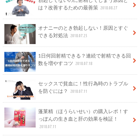
は？改善するための最善策
2018.08.27
オナニーのとき勃起しない！原因とすぐ
できる対処法
2018.07.25
1日何回射精できる？連続で射精できる回
数を増やすコツ
2018.07.18
セックスで貧血に！性行為時のトラブル
を防ぐには？
2018.07.11
蓬莱精（ほうらいせい）の購入レポ！す
っぽんの生き血と肝の効果を検証！
2018.07.11