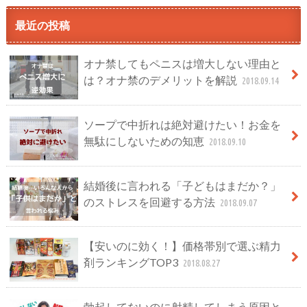
最近の投稿
オナ禁してもペニスは増大しない理由と
は？オナ禁のデメリットを解説
2018.09.14
ソープで中折れは絶対避けたい！お金を
無駄にしないための知恵
2018.09.10
結婚後に言われる「子どもはまだか？」
のストレスを回避する方法
2018.09.07
【安いのに効く！】価格帯別で選ぶ精力
剤ランキングTOP3
2018.08.27
勃起してないのに射精してしまう原因と