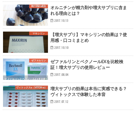
精力剤の成分
オルニチンが精力剤や増大サプリに含ま
れる理由とは？
2017.10.13
マキシリン
【増大サプリ】マキシリンの効果は？使
用感・口コミまとめ
2017.10.10
ゼファルリン
ゼファルリンとベクノールEXを比較検
証！増大サプリの使用レビュー
2017.08.04
ヴィトックスα（VITOX-α）
増大サプリの効果は本当に実感できる？
ヴィトックスで体験した本音
2017.07.12