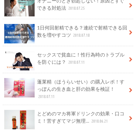
オナニーのとき勃起しない！原因とすぐ
できる対処法
2018.07.25
1日何回射精できる？連続で射精できる回
数を増やすコツ
2018.07.18
セックスで貧血に！性行為時のトラブル
を防ぐには？
2018.07.11
蓬莱精（ほうらいせい）の購入レポ！す
っぽんの生き血と肝の効果を検証！
2018.07.11
とどめのマカ将軍ドリンクの効果・口コ
ミ！苦すぎてマジ無理…
2018.06.21