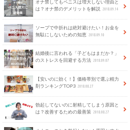
オナ禁してもペニスは増大しない理由と
は？オナ禁のデメリットを解説
2018.09.14
ソープで中折れは絶対避けたい！お金を
無駄にしないための知恵
2018.09.10
結婚後に言われる「子どもはまだか？」
のストレスを回避する方法
2018.09.07
【安いのに効く！】価格帯別で選ぶ精力
剤ランキングTOP3
2018.08.27
勃起してないのに射精してしまう原因と
は？改善するための最善策
2018.08.27