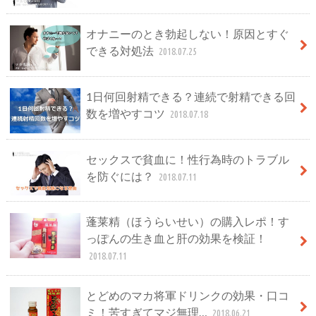
オナニーのとき勃起しない！原因とすぐ
できる対処法
2018.07.25
1日何回射精できる？連続で射精できる回
数を増やすコツ
2018.07.18
セックスで貧血に！性行為時のトラブル
を防ぐには？
2018.07.11
蓬莱精（ほうらいせい）の購入レポ！す
っぽんの生き血と肝の効果を検証！
2018.07.11
とどめのマカ将軍ドリンクの効果・口コ
ミ！苦すぎてマジ無理…
2018.06.21