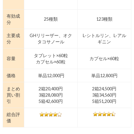
有効成
25種類
123種類
分
主要成
GHリリーザー、オク
L-シトルリン、L-アル
分
タコサノール
ギニン
タブレット×60粒
容量
カプセル×60粒
カプセル×60粒
価格
単品12,000円
単品12,800円
まとめ
2箱20,400円
2箱24,500円
買い割
3箱28,080円
3箱34,560円
引
5箱42,600円
5箱51,200円
総合評
価