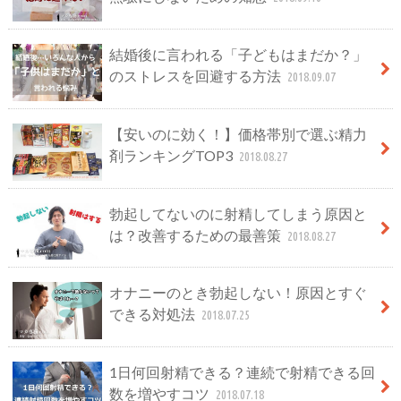
結婚後に言われる「子どもはまだか？」
のストレスを回避する方法
2018.09.07
【安いのに効く！】価格帯別で選ぶ精力
剤ランキングTOP3
2018.08.27
勃起してないのに射精してしまう原因と
は？改善するための最善策
2018.08.27
オナニーのとき勃起しない！原因とすぐ
できる対処法
2018.07.25
1日何回射精できる？連続で射精できる回
数を増やすコツ
2018.07.18