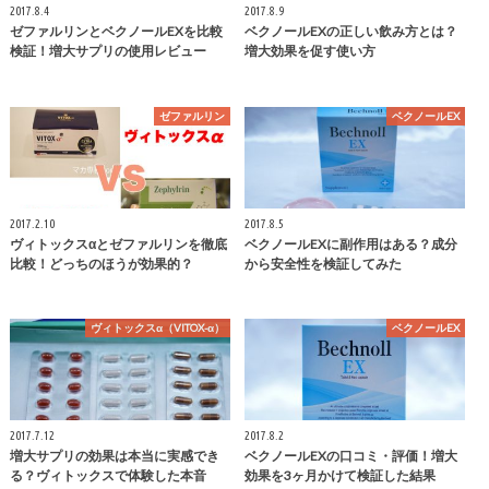
2017.8.4
2017.8.9
ゼファルリンとベクノールEXを比較
ベクノールEXの正しい飲み方とは？
検証！増大サプリの使用レビュー
増大効果を促す使い方
ゼファルリン
ベクノールEX
2017.2.10
2017.8.5
ヴィトックスαとゼファルリンを徹底
ベクノールEXに副作用はある？成分
比較！どっちのほうが効果的？
から安全性を検証してみた
ヴィトックスα（VITOX-α）
ベクノールEX
2017.7.12
2017.8.2
増大サプリの効果は本当に実感でき
ベクノールEXの口コミ・評価！増大
る？ヴィトックスで体験した本音
効果を3ヶ月かけて検証した結果