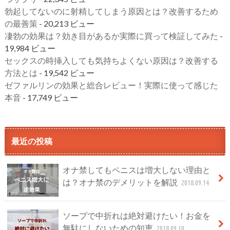
勃起してないのに射精してしまう原因とは？改善するため
の最善策
- 20,213 ビュー
凄勃の効果は？効き目があるか実際に買って検証してみた
-
19,984 ビュー
セックスの時挿入しても気持ちよくない原因は？改善する
方法とは
- 19,542 ビュー
ゼファルリンの効果と総合レビュー！実際に使って感じた
本音
- 17,749 ビュー
最近の投稿
オナ禁してもペニスは増大しない理由と
は？オナ禁のデメリットを解説
2018.09.14
ソープで中折れは絶対避けたい！お金を
無駄にしないための知恵
2018.09.10